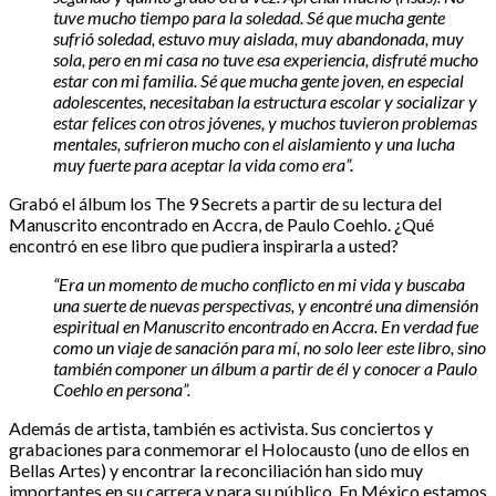
tuve mucho tiempo para la soledad. Sé que mucha gente
sufrió soledad, estuvo muy aislada, muy abandonada, muy
sola, pero en mi casa no tuve esa experiencia, disfruté mucho
estar con mi familia. Sé que mucha gente joven, en especial
adolescentes, necesitaban la estructura escolar y socializar y
estar felices con otros jóvenes, y muchos tuvieron problemas
mentales, sufrieron mucho con el aislamiento y una lucha
muy fuerte para aceptar la vida como era”.
Grabó el álbum los The 9 Secrets a partir de su lectura del
Manuscrito encontrado en Accra, de Paulo Coehlo. ¿Qué
encontró en ese libro que pudiera inspirarla a usted?
“Era un momento de mucho conflicto en mi vida y buscaba
una suerte de nuevas perspectivas, y encontré una dimensión
espiritual en Manuscrito encontrado en Accra. En verdad fue
como un viaje de sanación para mí, no solo leer este libro, sino
también componer un álbum a partir de él y conocer a Paulo
Coehlo en persona”.
Además de artista, también es activista. Sus conciertos y
grabaciones para conmemorar el Holocausto (uno de ellos en
Bellas Artes) y encontrar la reconciliación han sido muy
importantes en su carrera y para su público. En México estamos