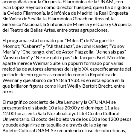
acompañada por la Orquesta Filarmónica de la UNAM, con
Iván López Reynoso como director huésped, quien ha dirigido a
la Oviedo Filarmonía, la Sinfónica de Madrid, la Real Orquesta
Sinfónica de Sevilla, la Filarmónica Gioachino Rossini, la
Sinfónica Nacional, la Sinfónica de Minería y el Coro y Orquesta
del Teatro de Bellas Artes, entre otras agrupaciones.
El programa está formado por “Milord”, de Marguerite
Monnot; “Cabaret” y “All that Jazz”, de John Kander; “Yo soy
María” y “Che, tango, che”, de Astor Piazzolla; “Je ne sais pas”,
“Ámsterdam” y “Ne me quitte pas”, de Jacques Brel. Mención
aparte merece Weimar Suite, un popurrí formado por varias
melodías de autores alemanes del siglo XX, específicamente del
periodo de entreguerras conocido como la República de
Weimar y que abarcó de 1918 a 1933. Es en esta época en la
que brillaron figuras como Kurt Weill y Bertolt Brecht, entre
otros.
El magnífico concierto de Ute Lemper y la OFUNAM se
presentarán el sábado 10 a las 20:00 y el domingo 11 a las
12:00 horas en la Sala Nezahualcóyotl del Centro Cultural
Universitario. El costo del boleto va de los 600 a los 1200 pesos
y puede adquirirse en taquilla o a través de la página
BoletosCulturaUNAM. Se recomienda el uso de cubrebocas,