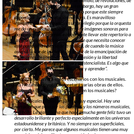
música que aborda situaciones de cambio, de revoluciones, de
rebelión, de la vida poética, y, sin embargo, hay un gran
espíritu de libertad en este repertorio porque este siempre
depende de la interpretación humana. Es maravilloso
interpretarlo con orquesta, es un privilegio porque la orquesta
me da un extraordinario universo de imágenes sonoras para
experimentar. Y es genial e importante llevar este repertorio a
las generaciones más jóvenes, a gente que necesita conocer
esta parte de la historia de la música, de cuando la música
asumió la voz de la liberación, la voz de la emancipación de
las mujeres, de libertad contra la opresión y la libertad
política, de una manera poética y existencialista. Es algo que
los universitarios necesitan escuchar y aprender”.
Usted empezó su carrera en los escenarios con los musicales.
En la sala Nezahualcóyotl interpretará varias obras de ellos.
¿Qué encuentra Ute Lemper de valioso en los musicales?
“Los musicales hablan un idioma muy especial. Hay una
narración que pasa por las palabras y los números musicales,
y el baile. La plataforma que hace a mucha gente feliz tuvo un
desarrollo brillante y perfecto especialmente en los universos
estadounidense y británico. Y no siempre son superficiales,
por cierto. Me parece que algunos musicales tienen una muy