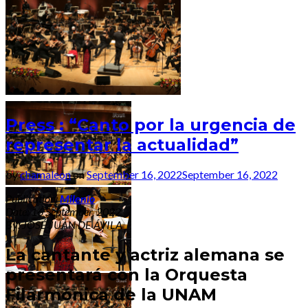
Press : “Canto por la urgencia de
representar la actualidad”
by
chamaleon
on
September 16, 2022
September 16, 2022
Publication:
Milenio
Date: 16 September, 2022
By: JOSÉ JUAN DE ÁVILA
La cantante y actriz alemana se
presentará con la Orquesta
Filarmónica de la UNAM