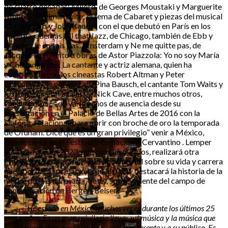
de cuatro décadas: Milord, de Georges Moustaki y Marguerite
Monnot; Weimar Suite; el tema de Cabaret y piezas del musical
de Fred Ebb y John Kander con el que debutó en París en los
ochenta, además All that Jazz, de Chicago, también de Ebb y
Kander; Je en sais pas, Amsterdam y Ne me quitte pas, de
Jacques Brel, junto a obras de Astor Piazzola: Yo no soy María
y Che tango che. La cantante y actriz alemana, quien ha
colaborado con los cineastas Robert Altman y Peter
Greenaway, la coreógrafa Pina Bausch, el cantante Tom Waits y
los músicos Philip Glass y Nick Cave, entre muchos otros,
vuelve después de varios años de ausencia desde su
presentación en el Palacio de Bellas Artes de 2016 con la
Sinfónica Nacional, para abrir con broche de oro la temporada
de Ofunam. Dice que es un gran privilegio” venir a México,
donde cantó en el Festival Internacional Cervantino . Lemper
adelanta que en 2023, que cumple 60 años, realizará otra
grabación discográfica y un documental sobre su vida y carrera
que abordará su relación con el país y destacará la historia de la
madre de la empresaria, Yetty, sobreviviente del campo de
concentración de Bergen-Belsen.
“He estado en México muchas veces durante los últimos 25
años. Es un gran privilegio llevar mi música y la música que
represento a esta cultura única y diferente y a su público. Es