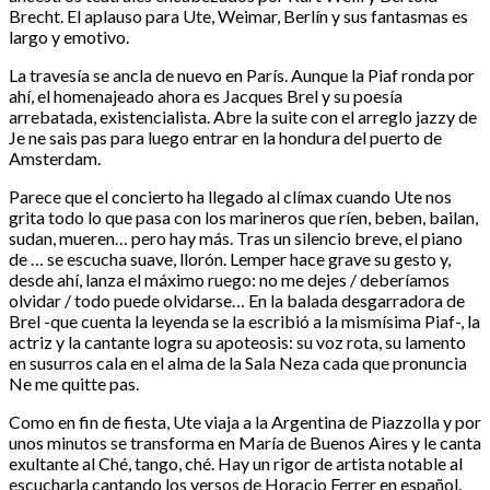
Brecht. El aplauso para Ute, Weimar, Berlín y sus fantasmas es
largo y emotivo.
La travesía se ancla de nuevo en París. Aunque la Piaf ronda por
ahí, el homenajeado ahora es Jacques Brel y su poesía
arrebatada, existencialista. Abre la suite con el arreglo jazzy de
Je ne sais pas para luego entrar en la hondura del puerto de
Amsterdam.
Parece que el concierto ha llegado al clímax cuando Ute nos
grita todo lo que pasa con los marineros que ríen, beben, bailan,
sudan, mueren… pero hay más. Tras un silencio breve, el piano
de … se escucha suave, llorón. Lemper hace grave su gesto y,
desde ahí, lanza el máximo ruego: no me dejes / deberíamos
olvidar / todo puede olvidarse… En la balada desgarradora de
Brel -que cuenta la leyenda se la escribió a la mismísima Piaf-, la
actriz y la cantante logra su apoteosis: su voz rota, su lamento
en susurros cala en el alma de la Sala Neza cada que pronuncia
Ne me quitte pas.
Como en fin de fiesta, Ute viaja a la Argentina de Piazzolla y por
unos minutos se transforma en María de Buenos Aires y le canta
exultante al Ché, tango, ché. Hay un rigor de artista notable al
escucharla cantando los versos de Horacio Ferrer en español.