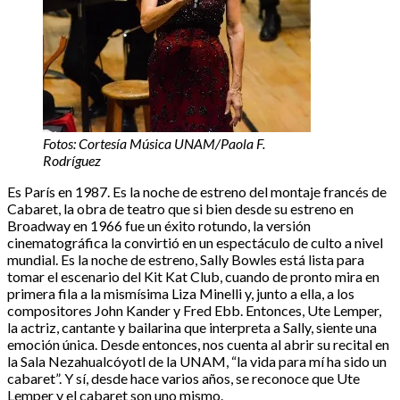
Fotos: Cortesía Música UNAM/Paola F.
Rodríguez
Es París en 1987. Es la noche de estreno del montaje francés de
Cabaret, la obra de teatro que si bien desde su estreno en
Broadway en 1966 fue un éxito rotundo, la versión
cinematográfica la convirtió en un espectáculo de culto a nivel
mundial. Es la noche de estreno, Sally Bowles está lista para
tomar el escenario del Kit Kat Club, cuando de pronto mira en
primera fila a la mismísima Liza Minelli y, junto a ella, a los
compositores John Kander y Fred Ebb. Entonces, Ute Lemper,
la actriz, cantante y bailarina que interpreta a Sally, siente una
emoción única. Desde entonces, nos cuenta al abrir su recital en
la Sala Nezahualcóyotl de la UNAM, “la vida para mí ha sido un
cabaret”. Y sí, desde hace varios años, se reconoce que Ute
Lemper y el cabaret son uno mismo.