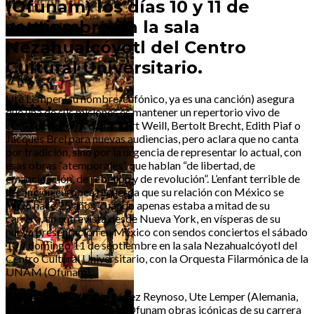
(Ofunam) los días 10 y 11 de
septiembre en la sala
Nezahualcóyotl del Centro
Cultural Universitario.
Ute Lemper (su nombre, eufónico, ya es una canción) asegura
que una de sus misiones es mantener un repertorio vivo de
obras de autores como Kurt Weill, Bertolt Brecht, Edith Piaf o
Jacques Brel para nuevas audiencias, pero aclara que no canta
por tradición, sino por la urgencia de representar lo actual, con
esas obras “atemporales” que hablan “de libertad, de
emancipación, de rebelión y de revolución”. L’enfant terrible de
la canción europea recuerda que su relación con México se
inició hace 25 años, cuando apenas estaba a mitad de su
carrera, en entrevista desde Nueva York, en vísperas de su
nueva presentación en México con sendos conciertos el sábado
10 y domingo 11 de septiembre en la sala Nezahualcóyotl del
Centro Cultural Universitario, con la Orquesta Filarmónica de la
UNAM (Ofunam).
Bajo la batuta de Iván López Reynoso, Ute Lemper (Alemania,
1963) interpretará con la Ofunam obras icónicas de su carrera