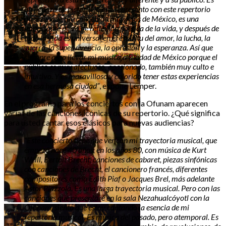
un pedazo de historia lo que represento con este repertorio
que, aunque fue concebido muy lejos de México, es una
importante pieza de reflexión poética de la vida, y después de
todo la vida es universal en el espíritu del amor, la lucha, la
guerra, la supervivencia, la opresión y la esperanza. Así que
siempre amo llevar mi música a Ciudad de México porque el
público es muy afectuoso, apasionado, también muy culto e
intuitivo. Y es maravilloso y colorido tener estas experiencias
en esa hermosa ciudad”
, expone Lemper.
En el programa para los conciertos con la Ofunam aparecen
varias de las canciones icónicas de su repertorio. ¿Qué significa
para usted cantar esos clásicos para nuevas audiencias?
“Este concierto tiene que ver con mi trayectoria musical, que
empezó hace 40 años, en los años 80, con música de Kurt
Weill, Bertolt Brecht, canciones de cabaret, piezas sinfónicas
con canciones de Brecht, el cancionero francés, diferentes
compositores como Edith Piaf o Jacques Brel, más adelante
Astor Piazzola. Es una larga trayectoria musical. Pero con las
canciones que presentaré en la sala Nezahualcóyotl con la
Ofunam, siento que estoy cantando la esencia de mi
repertorio musical. Es música del pasado, pero atemporal. Es