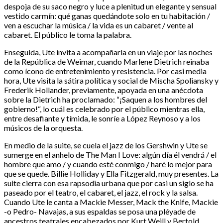
despoja de su saco negro y luce a plenitud un elegante y sensual
vestido carmín: qué ganas quedándote solo en tu habitación /
ven a escuchar la música / la vida es un cabaret / vente al
cabaret. El público le toma la palabra.
Enseguida, Ute invita a acompañarla en un viaje por las noches
de la República de Weimar, cuando Marlene Dietrich reinaba
como ícono de entretenimiento y resistencia. Por casi media
hora, Ute visita la sátira política y social de Mischa Spoliansky y
Frederik Hollander, previamente, apoyada en una anécdota
sobre la Dietrich ha proclamado: “¡Saquen a los hombres del
gobierno!“, lo cuál es celebrado por el público mientras ella,
entre desafiante y tímida, le sonríe a López Reynoso y a los
músicos de la orquesta.
En medio de la suite, se cuela el jazz de los Gershwin y Ute se
sumerge en el anhelo de The Man I Love: algún día él vendrá / el
hombre que amo / y cuando esté conmigo / haré lo mejor para
que se quede. Billie Holliday y Ella Fitzgerald, muy presentes. La
suite cierra con esa rapsodia urbana que por casi un siglo se ha
paseado por el teatro, el cabaret, el jazz, el rock y la salsa.
Cuando Ute le canta a Mackie Messer, Mack the Knife, Mackie
-o Pedro- Navajas, a sus espaldas se posa una pléyade de
ancestros teatrales encabezados por Kurt Weill y Bertold