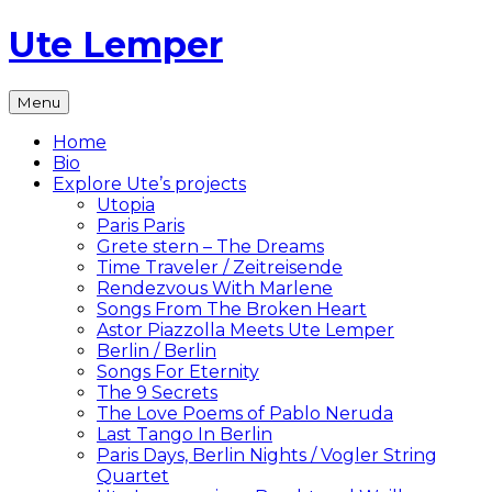
Skip
Ute Lemper
to
content
The
Menu
Official
Ute
Home
Lemper
Bio
Website
Explore Ute’s projects
Utopia
Paris Paris
Grete stern – The Dreams
Time Traveler / Zeitreisende
Rendezvous With Marlene
Songs From The Broken Heart
Astor Piazzolla Meets Ute Lemper
Berlin / Berlin
Songs For Eternity
The 9 Secrets
The Love Poems of Pablo Neruda
Last Tango In Berlin
Paris Days, Berlin Nights / Vogler String
Quartet