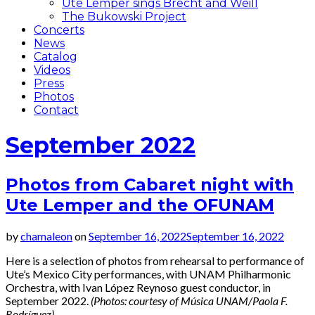
Ute Lemper sings Brecht and Weill
The Bukowski Project
Concerts
News
Catalog
Videos
Press
Photos
Contact
September 2022
Photos from Cabaret night with
Ute Lemper and the OFUNAM
by
chamaleon
on
September 16, 2022
September 16, 2022
Here is a selection of photos from rehearsal to performance of
Ute’s Mexico City performances, with UNAM Philharmonic
Orchestra, with Ivan López Reynoso guest conductor, in
September 2022.
(Photos: courtesy of Música UNAM/Paola F.
Rodríguez)