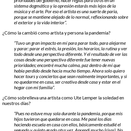
prioridades del gobierno, hacer reglas para otros en un
sistema dogmático y la opresión estarás más lejos de la
música y el arte. Por eso el artista es una suerte de paria,
porque se mantiene alejado de lo normal, reflexionando sobre
el exterior y la vida interior”.
¿Cómo la cambió como artista y persona la pandemia?
“Tuvo un gran impacto en mí para parar todo, para alejarme
y parar: parar el estrés, la presión, los horarios, la rutina y ver
todo desde una perspectiva diferente. Y el resultado de ver las
cosas desde una perspectiva diferente fue tener nuevas
prioridades; encontré mucha calma, paz dentro de mí que
había perdido desde hacía mucho tiempo. Ahora solo quiero
hacer tours y conciertos que sean realmente importantes, y si
no quedarme en casa, ser creativa desde casa y estar en el
hogar con mi familia”.
¿Cómo sobrelleva una artista como Ute Lemper la soledad en
nuestros días?
“Pues no estuve muy sola durante la pandemia, porque mis
hijos tuvieron que quedarse en casa. Me pasé los días
haciendo escuela en casa con ellos, básicamente estudié el
segundo y quinto grado otra vez. Aprendí mucho (risas). No