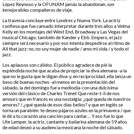
López Reynoso y la OFUNAM jamás la abandonan, son
inmejorables compañeros de viaje.
La travesía concluye entre Londres y Nueva York. La actriz
confiesa que fue cansado interpretar durante tres años a Velma
Kelly en los montajes del West End, Broadway y Las Vegas del
musical Chicago, también de Kander y Ebb. Empero, el jazz
siempre será necesario y por eso intenta despedirse al ritmo de
All that jazz: no, no soy mujer de nadie / amo mi vida / y todo el
jazz.
Los aplausos son cálidos. El público agradece de pié la
espléndida noche que acaba de propiciar la diva alemana -a la
que no le gusta que le digan diva-y, en reciprocidad, ella lanza un
beso de buenas noches -al menos en la presentación del
sábado, la del domingo fue a mediodía-con una dulcísima
versión del clásico de Charles Trenet Que reste-t-il de nos
amours que en francés es una nostalgia: ¿qué queda de nuestros
amores? / ¿qué queda de esos días bellos? y que en inglés se
torna un parabién: te deseo pájaros azules en la primavera / que
le dé a tu corazón una canción para cantar… Y eso fue lo que
Ute Lemper, la actriz, cantante y bailarina alemana de 59 años
de edad deseó a su audiencia mexicana la noche del sábado.