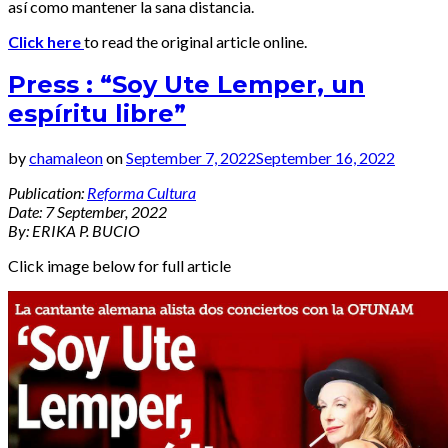
así como mantener la sana distancia.
Click here
to read the original article online.
Press : “Soy Ute Lemper, un
espíritu libre”
by
chamaleon
on
September 7, 2022
September 16, 2022
Publication:
Reforma Cultura
Date: 7 September, 2022
By: ERIKA P. BUCIO
Click image below for full article