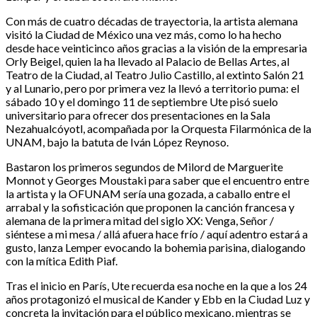
Con más de cuatro décadas de trayectoria, la artista alemana
visitó la Ciudad de México una vez más, como lo ha hecho
desde hace veinticinco años gracias a la visión de la empresaria
Orly Beigel, quien la ha llevado al Palacio de Bellas Artes, al
Teatro de la Ciudad, al Teatro Julio Castillo, al extinto Salón 21
y al Lunario, pero por primera vez la llevó a territorio puma: el
sábado 10 y el domingo 11 de septiembre Ute pisó suelo
universitario para ofrecer dos presentaciones en la Sala
Nezahualcóyotl, acompañada por la Orquesta Filarmónica de la
UNAM, bajo la batuta de Iván López Reynoso.
Bastaron los primeros segundos de Milord de Marguerite
Monnot y Georges Moustaki para saber que el encuentro entre
la artista y la OFUNAM sería una gozada, a caballo entre el
arrabal y la sofisticación que proponen la canción francesa y
alemana de la primera mitad del siglo XX: Venga, Señor /
siéntese a mi mesa / allá afuera hace frío / aquí adentro estará a
gusto, lanza Lemper evocando la bohemia parisina, dialogando
con la mítica Edith Piaf.
Tras el inicio en París, Ute recuerda esa noche en la que a los 24
años protagonizó el musical de Kander y Ebb en la Ciudad Luz y
concreta la invitación para el público mexicano, mientras se