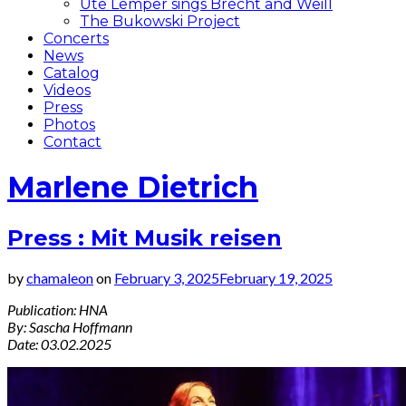
Ute Lemper sings Brecht and Weill
The Bukowski Project
Concerts
News
Catalog
Videos
Press
Photos
Contact
Marlene Dietrich
Press : Mit Musik reisen
by
chamaleon
on
February 3, 2025
February 19, 2025
Publication: HNA
By: Sascha Hoffmann
Date: 03.02.2025