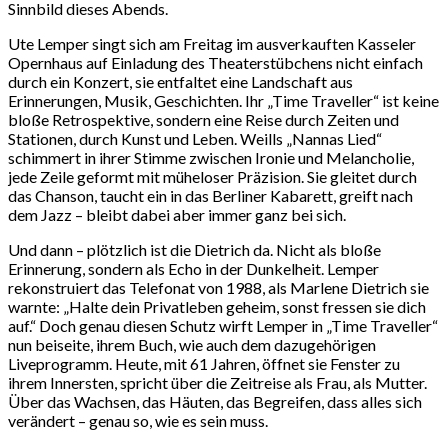
Sinnbild dieses Abends.
Ute Lemper singt sich am Freitag im ausverkauften Kasseler
Opernhaus auf Einladung des Theaterstübchens nicht einfach
durch ein Konzert, sie entfaltet eine Landschaft aus
Erinnerungen, Musik, Geschichten. Ihr „Time Traveller“ ist keine
bloße Retrospektive, sondern eine Reise durch Zeiten und
Stationen, durch Kunst und Leben. Weills „Nannas Lied“
schimmert in ihrer Stimme zwischen Ironie und Melancholie,
jede Zeile geformt mit müheloser Präzision. Sie gleitet durch
das Chanson, taucht ein in das Berliner Kabarett, greift nach
dem Jazz – bleibt dabei aber immer ganz bei sich.
Und dann – plötzlich ist die Dietrich da. Nicht als bloße
Erinnerung, sondern als Echo in der Dunkelheit. Lemper
rekonstruiert das Telefonat von 1988, als Marlene Dietrich sie
warnte: „Halte dein Privatleben geheim, sonst fressen sie dich
auf.“ Doch genau diesen Schutz wirft Lemper in „Time Traveller“
nun beiseite, ihrem Buch, wie auch dem dazugehörigen
Liveprogramm. Heute, mit 61 Jahren, öffnet sie Fenster zu
ihrem Innersten, spricht über die Zeitreise als Frau, als Mutter.
Über das Wachsen, das Häuten, das Begreifen, dass alles sich
verändert – genau so, wie es sein muss.