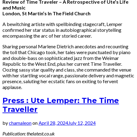
Review of Time Traveler – A Retrospective of Ute’s Life
and Music
London, St Martin’s In The Field Church
A bewitching artiste with spellbinding stagecraft, Lemper
confirmed her star status in autobiographical storytelling
encompassing the arc of her storied career.
Sharing personal Marlene Dietrich anecdotes and recounting
the toll that Chicago took, her tales were punctuated by piano
and double-bass on sophisticated jazz from the Weimar
Republic to the West End, plus her current Time Traveller.
Oozing sassy star quality and class, she commanded the venue
with her startling vocal range, passionate delivery and magnetic
presence, saluting her ecstatic fans on exiting to fervent
applause.
Press : Ute Lemper: The Time
Traveller
by
chamaleon
on
April 28, 2024
July 12, 2024
Publication: thelatest.co.uk