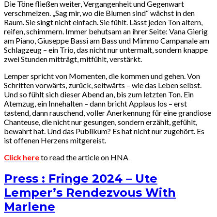
Die Töne fließen weiter, Vergangenheit und Gegenwart
verschmelzen. „Sag mir, wo die Blumen sind“ wächst in den
Raum. Sie singt nicht einfach. Sie fühlt. Lässt jeden Ton altern,
reifen, schimmern. Immer behutsam an ihrer Seite: Vana Gierig
am Piano, Giuseppe Bassi am Bass und Mimmo Campanale am
Schlagzeug – ein Trio, das nicht nur untermalt, sondern knappe
zwei Stunden mitträgt, mitfühlt, verstärkt.
Lemper spricht von Momenten, die kommen und gehen. Von
Schritten vorwärts, zurück, seitwärts – wie das Leben selbst.
Und so fühlt sich dieser Abend an, bis zum letzten Ton. Ein
Atemzug, ein Innehalten – dann bricht Applaus los – erst
tastend, dann rauschend, voller Anerkennung für eine grandiose
Chanteuse, die nicht nur gesungen, sondern erzählt, gefühlt,
bewahrt hat. Und das Publikum? Es hat nicht nur zugehört. Es
ist offenen Herzens mitgereist.
Click here
to read the article on HNA
Press : Fringe 2024 – Ute
Lemper’s Rendezvous With
Marlene