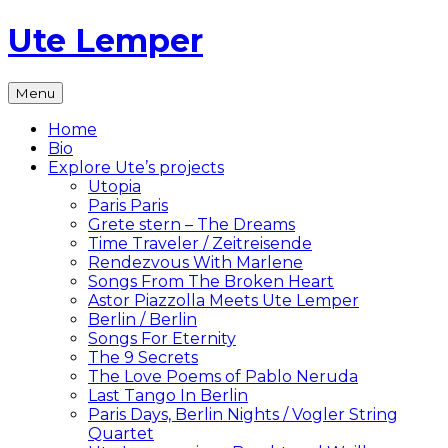
Skip
Ute Lemper
to
content
The
Menu
Official
Ute
Home
Lemper
Bio
Website
Explore Ute’s projects
Utopia
Paris Paris
Grete stern – The Dreams
Time Traveler / Zeitreisende
Rendezvous With Marlene
Songs From The Broken Heart
Astor Piazzolla Meets Ute Lemper
Berlin / Berlin
Songs For Eternity
The 9 Secrets
The Love Poems of Pablo Neruda
Last Tango In Berlin
Paris Days, Berlin Nights / Vogler String
Quartet