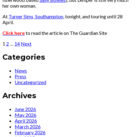
her own woman.
At
Turner Sims, Southampton
, tonight, and touring until 28
April.
Click here
to read the article on The Guardian Site
Posts
Page
Page
Page
1
2
…
14
Next
pagination
Categories
News
Press
Uncategorized
Archives
June 2026
May 2026
April 2026
March 2026
February 2026