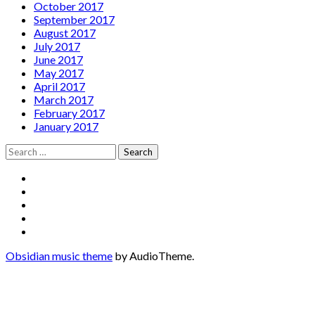
October 2017
September 2017
August 2017
July 2017
June 2017
May 2017
April 2017
March 2017
February 2017
January 2017
Search
for:
Social
Facebook
YouTube
Media
Twitter
Instagram
Profiles
Soundcloud
Obsidian music theme
by AudioTheme.