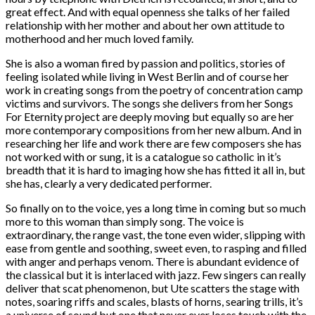
great effect. And with equal openness she talks of her failed
relationship with her mother and about her own attitude to
motherhood and her much loved family.
She is also a woman fired by passion and politics, stories of
feeling isolated while living in West Berlin and of course her
work in creating songs from the poetry of concentration camp
victims and survivors. The songs she delivers from her Songs
For Eternity project are deeply moving but equally so are her
more contemporary compositions from her new album. And in
researching her life and work there are few composers she has
not worked with or sung, it is a catalogue so catholic in it’s
breadth that it is hard to imaging how she has fitted it all in, but
she has, clearly a very dedicated performer.
So finally on to the voice, yes a long time in coming but so much
more to this woman than simply song. The voice is
extraordinary, the range vast, the tone even wider, slipping with
ease from gentle and soothing, sweet even, to rasping and filled
with anger and perhaps venom. There is abundant evidence of
the classical but it is interlaced with jazz. Few singers can really
deliver that scat phenomenon, but Ute scatters the stage with
notes, soaring riffs and scales, blasts of horns, searing trills, it’s
a universe of sound but one that never ever loses touch with the