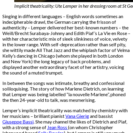
Implicit theatricality: Ute Lemper in her dressing room at St G
Singing in different languages – English words sometimes an
indecipherable drawl, the German carrying the frisson of
authenticity – Lemper delivered her best-known numbers – the
Weill/Brecht Surabaya-Johnny and Edith Piaf’s La Vie en Rose –
with her characteristic mix of sleek slinkiness of voice, velvety
in the lower range. With self-deprecation rather than self pity,
she wittily made All That Jazz and the whiplash factor of Velma
Kelly’s dancing in Chicago (whom she played in both London
and New York) the long legacy of back problems, and
displayed another extraordinary facet of her artistry, voicing
the sound of a muted trumpet.
In between the songs was intimate, breathy and confessional
soliloquising. The story of how Marlene Dietrich, on learning
that Lemper was being labelled “la nouvelle Marlene”, phoned
the then 24-year-old to talk, was mesmerising.
Lemper’s implicit theatricality was matched by chemistry with
her musicians – brilliant pianist
Vana Gierig
and bassist
Giuseppe Bassi
. She may channel the likes of Dietrich and Piaf,
with a strong sense of
Jean Ross
(on whom Christopher
Isherwood based
Sally Bowles
), but Lemper is still very much