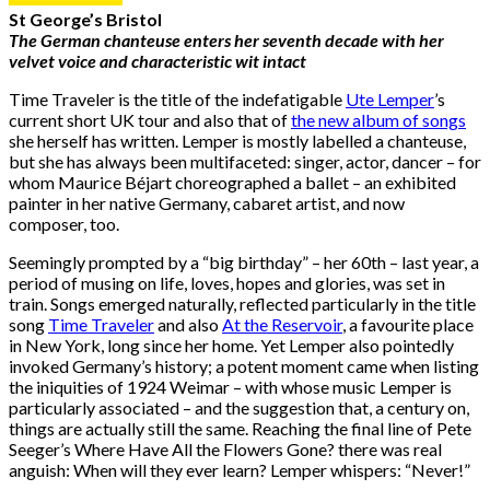
St George’s Bristol
The German chanteuse enters her seventh decade with her
velvet voice and characteristic wit intact
Time Traveler is the title of the indefatigable
Ute Lemper
’s
current short UK tour and also that of
the new album of songs
she herself has written. Lemper is mostly labelled a chanteuse,
but she has always been multifaceted: singer, actor, dancer – for
whom Maurice Béjart choreographed a ballet – an exhibited
painter in her native Germany, cabaret artist, and now
composer, too.
Seemingly prompted by a “big birthday” – her 60th – last year, a
period of musing on life, loves, hopes and glories, was set in
train. Songs emerged naturally, reflected particularly in the title
song
Time Traveler
and also
At the Reservoir
, a favourite place
in New York, long since her home. Yet Lemper also pointedly
invoked Germany’s history; a potent moment came when listing
the iniquities of 1924 Weimar – with whose music Lemper is
particularly associated – and the suggestion that, a century on,
things are actually still the same. Reaching the final line of Pete
Seeger’s Where Have All the Flowers Gone? there was real
anguish: When will they ever learn? Lemper whispers: “Never!”