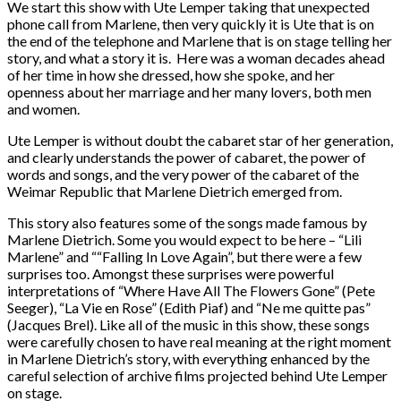
We start this show with Ute Lemper taking that unexpected
phone call from Marlene, then very quickly it is Ute that is on
the end of the telephone and Marlene that is on stage telling her
story, and what a story it is. Here was a woman decades ahead
of her time in how she dressed, how she spoke, and her
openness about her marriage and her many lovers, both men
and women.
Ute Lemper is without doubt the cabaret star of her generation,
and clearly understands the power of cabaret, the power of
words and songs, and the very power of the cabaret of the
Weimar Republic that Marlene Dietrich emerged from.
This story also features some of the songs made famous by
Marlene Dietrich. Some you would expect to be here – “Lili
Marlene” and ““Falling In Love Again”, but there were a few
surprises too. Amongst these surprises were powerful
interpretations of “Where Have All The Flowers Gone” (Pete
Seeger), “La Vie en Rose” (Edith Piaf) and “Ne me quitte pas”
(Jacques Brel). Like all of the music in this show, these songs
were carefully chosen to have real meaning at the right moment
in Marlene Dietrich’s story, with everything enhanced by the
careful selection of archive films projected behind Ute Lemper
on stage.